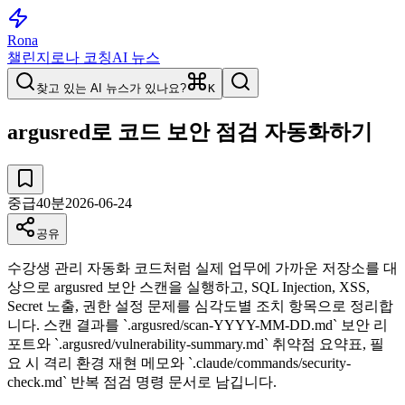
Rona
챌린지
로나 코칭
AI 뉴스
찾고 있는 AI 뉴스가 있나요?
K
argusred로 코드 보안 점검 자동화하기
중급
40
분
2026-06-24
공유
수강생 관리 자동화 코드처럼 실제 업무에 가까운 저장소를 대
상으로 argusred 보안 스캔을 실행하고, SQL Injection, XSS,
Secret 노출, 권한 설정 문제를 심각도별 조치 항목으로 정리합
니다. 스캔 결과를 `.argusred/scan-YYYY-MM-DD.md` 보안 리
포트와 `.argusred/vulnerability-summary.md` 취약점 요약표, 필
요 시 격리 환경 재현 메모와 `.claude/commands/security-
check.md` 반복 점검 명령 문서로 남깁니다.