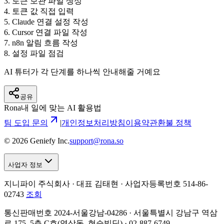
3
.
토큰 보관 파일 생성
4
.
토큰 값 직접 입력
5
.
Claude 연결 설정 작성
6
.
Cursor 연결 파일 작성
7
.
n8n 알림 흐름 작성
8
.
설정 파일 점검
AI 튜터가 각 단계를 하나씩 안내해줄 거예요
공유
Rona
내 일에 맞는 AI 활용법
팀 도입 문의
|
개인정보처리방침
이용약관
환불 정책
©
2026
Geniefy Inc.
support@rona.so
사업자 정보
지니파이 주식회사 · 대표 김태현 ·
사업자등록번호 514-86-
02743
조회
통신판매번호 2024-서울강남-04286 · 서울특별시 강남구 역삼
로 175, 5층 C호(역삼동, 현승빌딩) · 02-887-6749