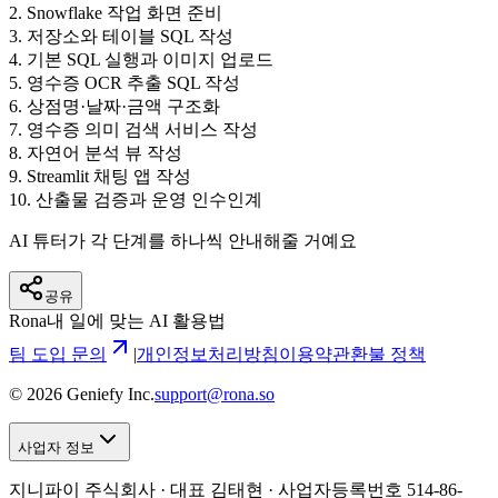
2
.
Snowflake 작업 화면 준비
3
.
저장소와 테이블 SQL 작성
4
.
기본 SQL 실행과 이미지 업로드
5
.
영수증 OCR 추출 SQL 작성
6
.
상점명·날짜·금액 구조화
7
.
영수증 의미 검색 서비스 작성
8
.
자연어 분석 뷰 작성
9
.
Streamlit 채팅 앱 작성
10
.
산출물 검증과 운영 인수인계
AI 튜터가 각 단계를 하나씩 안내해줄 거예요
공유
Rona
내 일에 맞는 AI 활용법
팀 도입 문의
|
개인정보처리방침
이용약관
환불 정책
©
2026
Geniefy Inc.
support@rona.so
사업자 정보
지니파이 주식회사 · 대표 김태현 ·
사업자등록번호 514-86-