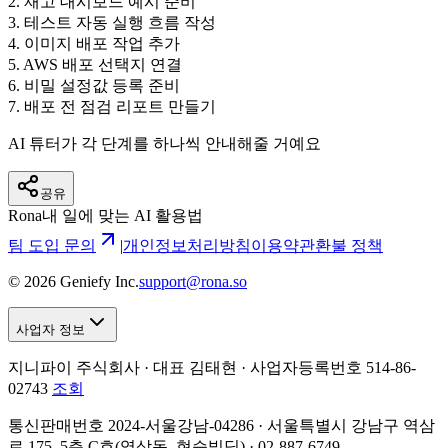
2
.
재고 대시보드 예시 준비
3
.
테스트 자동 실행 흐름 작성
4
.
이미지 배포 작업 추가
5
.
AWS 배포 선택지 연결
6
.
비밀 설정값 등록 준비
7
.
배포 전 점검 리포트 만들기
AI 튜터가 각 단계를 하나씩 안내해줄 거예요
공유
Rona
내 일에 맞는 AI 활용법
팀 도입 문의
|
개인정보처리방침
이용약관
환불 정책
©
2026
Geniefy Inc.
support@rona.so
사업자 정보
지니파이 주식회사 · 대표 김태현 ·
사업자등록번호 514-86-
02743
조회
통신판매번호 2024-서울강남-04286 · 서울특별시 강남구 역삼
로 175, 5층 C호(역삼동, 현승빌딩) · 02-887-6749