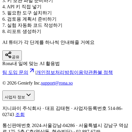
3
.
키 보관 파일 준비하기
4
.
API 키 직접 넣기
5
.
필요한 도구 설치하기
6
.
검토용 계획서 준비하기
7
.
실험 자동화 코드 작성하기
8
.
리포트 생성하기
AI 튜터가 각 단계를 하나씩 안내해줄 거예요
공유
Rona
내 일에 맞는 AI 활용법
팀 도입 문의
|
개인정보처리방침
이용약관
환불 정책
©
2026
Geniefy Inc.
support@rona.so
사업자 정보
지니파이 주식회사 · 대표 김태현 ·
사업자등록번호 514-86-
02743
조회
통신판매번호 2024-서울강남-04286 · 서울특별시 강남구 역삼
로 175, 5층 C호(역삼동, 현승빌딩) · 02-887-6749