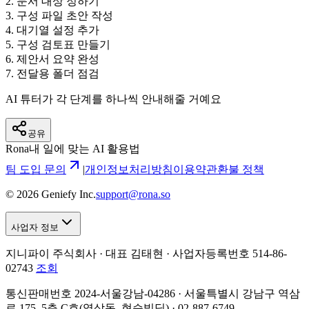
2
.
문서 대상 정하기
3
.
구성 파일 초안 작성
4
.
대기열 설정 추가
5
.
구성 검토표 만들기
6
.
제안서 요약 완성
7
.
전달용 폴더 점검
AI 튜터가 각 단계를 하나씩 안내해줄 거예요
공유
Rona
내 일에 맞는 AI 활용법
팀 도입 문의
|
개인정보처리방침
이용약관
환불 정책
©
2026
Geniefy Inc.
support@rona.so
사업자 정보
지니파이 주식회사 · 대표 김태현 ·
사업자등록번호 514-86-
02743
조회
통신판매번호 2024-서울강남-04286 · 서울특별시 강남구 역삼
로 175, 5층 C호(역삼동, 현승빌딩) · 02-887-6749