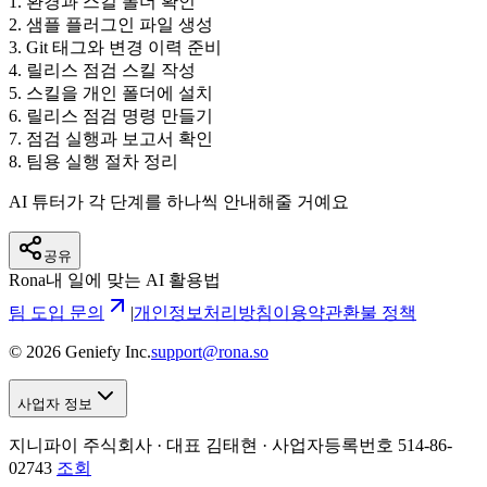
1
.
환경과 스킬 폴더 확인
2
.
샘플 플러그인 파일 생성
3
.
Git 태그와 변경 이력 준비
4
.
릴리스 점검 스킬 작성
5
.
스킬을 개인 폴더에 설치
6
.
릴리스 점검 명령 만들기
7
.
점검 실행과 보고서 확인
8
.
팀용 실행 절차 정리
AI 튜터가 각 단계를 하나씩 안내해줄 거예요
공유
Rona
내 일에 맞는 AI 활용법
팀 도입 문의
|
개인정보처리방침
이용약관
환불 정책
©
2026
Geniefy Inc.
support@rona.so
사업자 정보
지니파이 주식회사 · 대표 김태현 ·
사업자등록번호 514-86-
02743
조회