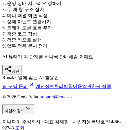
2
.
운영 상태 시나리오 정하기
3
.
두 개 창 구조 잡기
4
.
미니 패널 화면 작성
5
.
상태 이벤트 연결하기
6
.
트레이 토글 흐름 추가
7
.
검증 코드 작성
8
.
검증 리포트 실행
9
.
업무 적용 문서 정리
AI 튜터가 각 단계를 하나씩 안내해줄 거예요
공유
Rona
내 일에 맞는 AI 활용법
팀 도입 문의
|
개인정보처리방침
이용약관
환불 정책
©
2026
Geniefy Inc.
support@rona.so
사업자 정보
지니파이 주식회사 · 대표 김태현 ·
사업자등록번호 514-86-
02743
조회