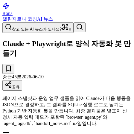
Rona
챌린지
로나 코칭
AI 뉴스
찾고 있는 AI 뉴스가 있나요?
K
Claude + Playwright로 양식 자동화 봇 만
들기
중급
45
분
2026-06-10
공유
페이지 스냅샷과 운영 업무 샘플을 읽어 Claude가 다음 행동을
JSON으로 결정하고, 그 결과를 SQLite 실행 로그로 남기는
Python 기반 자동화 봇을 만듭니다. 최종 결과물은 발표자 신
청서 자동 입력 데모가 포함된 `browser_agent.py`와
`agent_logs.db`, `handoff_notes.md` 파일입니다.