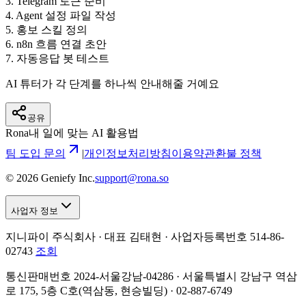
3
.
Telegram 토큰 준비
4
.
Agent 설정 파일 작성
5
.
홍보 스킬 정의
6
.
n8n 흐름 연결 초안
7
.
자동응답 봇 테스트
AI 튜터가 각 단계를 하나씩 안내해줄 거예요
공유
Rona
내 일에 맞는 AI 활용법
팀 도입 문의
|
개인정보처리방침
이용약관
환불 정책
©
2026
Geniefy Inc.
support@rona.so
사업자 정보
지니파이 주식회사 · 대표 김태현 ·
사업자등록번호 514-86-
02743
조회
통신판매번호 2024-서울강남-04286 · 서울특별시 강남구 역삼
로 175, 5층 C호(역삼동, 현승빌딩) · 02-887-6749