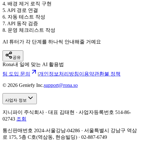
4
.
배경 제거 로직 구현
5
.
API 경로 연결
6
.
자동 테스트 작성
7
.
API 동작 검증
8
.
운영 체크리스트 작성
AI 튜터가 각 단계를 하나씩 안내해줄 거예요
공유
Rona
내 일에 맞는 AI 활용법
팀 도입 문의
|
개인정보처리방침
이용약관
환불 정책
©
2026
Geniefy Inc.
support@rona.so
사업자 정보
지니파이 주식회사 · 대표 김태현 ·
사업자등록번호 514-86-
02743
조회
통신판매번호 2024-서울강남-04286 · 서울특별시 강남구 역삼
로 175, 5층 C호(역삼동, 현승빌딩) · 02-887-6749