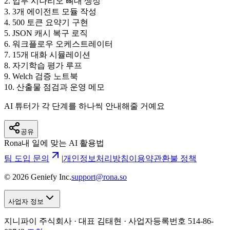
2
.
업무 시나리오 뼈대 생성
3
.
3개 에이전트 모듈 작성
4
.
500 토큰 요약기 구현
5
.
JSON 캐시 복구 로직
6
.
워크플로우 오케스트레이터
7
.
15개 대화 시뮬레이션
8
.
자기학습 평가 루프
9
.
Welch 검증 노트북
10
.
산출물 점검과 운영 메모
AI 튜터가 각 단계를 하나씩 안내해줄 거예요
공유
Rona
내 일에 맞는 AI 활용법
팀 도입 문의
|
개인정보처리방침
이용약관
환불 정책
©
2026
Geniefy Inc.
support@rona.so
사업자 정보
지니파이 주식회사 · 대표 김태현 ·
사업자등록번호 514-86-