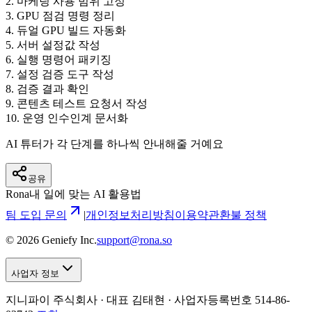
2
.
마케팅 사용 범위 고정
3
.
GPU 점검 명령 정리
4
.
듀얼 GPU 빌드 자동화
5
.
서버 설정값 작성
6
.
실행 명령어 패키징
7
.
설정 검증 도구 작성
8
.
검증 결과 확인
9
.
콘텐츠 테스트 요청서 작성
10
.
운영 인수인계 문서화
AI 튜터가 각 단계를 하나씩 안내해줄 거예요
공유
Rona
내 일에 맞는 AI 활용법
팀 도입 문의
|
개인정보처리방침
이용약관
환불 정책
©
2026
Geniefy Inc.
support@rona.so
사업자 정보
지니파이 주식회사 · 대표 김태현 ·
사업자등록번호 514-86-