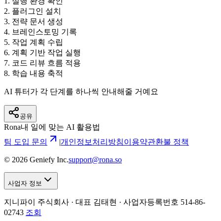
1
.
실행 환경 확인
2
.
플러그인 설치
3
.
전략 문서 생성
4
.
브레인스토밍 기록
5
.
작업 계획 수립
6
.
계획 기반 작업 실행
7
.
코드 리뷰 흐름 적용
8
.
학습 내용 축적
AI 튜터가 각 단계를 하나씩 안내해줄 거예요
공유
Rona
내 일에 맞는 AI 활용법
팀 도입 문의
|
개인정보처리방침
이용약관
환불 정책
©
2026
Geniefy Inc.
support@rona.so
사업자 정보
지니파이 주식회사 · 대표 김태현 ·
사업자등록번호 514-86-
02743
조회