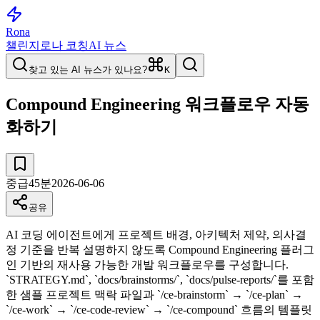
Rona
챌린지
로나 코칭
AI 뉴스
찾고 있는 AI 뉴스가 있나요?
K
Compound Engineering 워크플로우 자동
화하기
중급
45
분
2026-06-06
공유
AI 코딩 에이전트에게 프로젝트 배경, 아키텍처 제약, 의사결
정 기준을 반복 설명하지 않도록 Compound Engineering 플러그
인 기반의 재사용 가능한 개발 워크플로우를 구성합니다.
`STRATEGY.md`, `docs/brainstorms/`, `docs/pulse-reports/`를 포함
한 샘플 프로젝트 맥락 파일과 `/ce-brainstorm` → `/ce-plan` →
`/ce-work` → `/ce-code-review` → `/ce-compound` 흐름의 템플릿