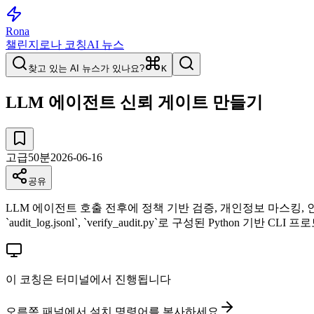
Rona
챌린지
로나 코칭
AI 뉴스
찾고 있는 AI 뉴스가 있나요?
K
LLM 에이전트 신뢰 게이트 만들기
고급
50
분
2026-06-16
공유
LLM 에이전트 호출 전후에 정책 기반 검증, 개인정보 마스킹, 인간 승인, 감사 추적
`audit_log.jsonl`, `verify_audit.py`로 구성된 Python 기반 C
이 코칭은 터미널에서 진행됩니다
오른쪽 패널에서 설치 명령어를 복사하세요