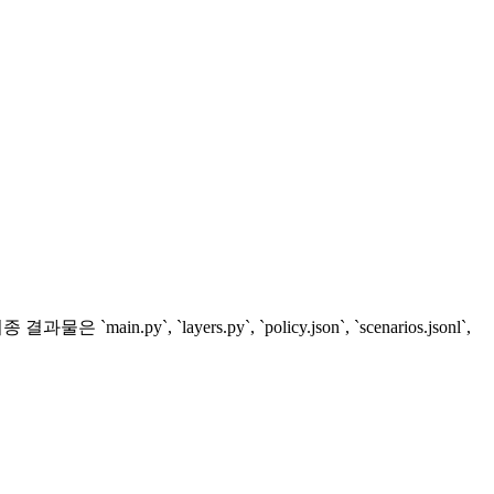
, `layers.py`, `policy.json`, `scenarios.jsonl`,