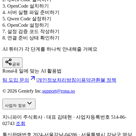
3
.
OpenCode 설치하기
4
.
서버 실행 파일 준비하기
5
.
Qwen Code 설정하기
6
.
OpenCode 설정하기
7
.
설정 검증 코드 작성하기
8
.
연결 준비 상태 확인하기
AI 튜터가 각 단계를 하나씩 안내해줄 거예요
공유
Rona
내 일에 맞는 AI 활용법
팀 도입 문의
|
개인정보처리방침
이용약관
환불 정책
©
2026
Geniefy Inc.
support@rona.so
사업자 정보
지니파이 주식회사 · 대표 김태현 ·
사업자등록번호 514-86-
02743
조회
통신판매번호 2024-서울강남-04286 · 서울특별시 강남구 역삼